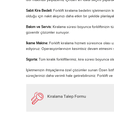
istif makinası yelpazemiz içinden en ideal seçimi yapara
Sabit Kira Bedeli:
Forklift kiralama bedelini işletmenizin 
olduğu için nakit akışınızı daha etkin bir şekilde planlayabi
Bakım ve Servis:
Kiralama süresi boyunca forkliftinizin tü
güvenilir çözümler sunuyor.
İkame Makine:
Forklift kiralama hizmeti süresince olası
ediyoruz. Operasyonlarınızın kesintisiz devam etmesini 
Sigorta:
Tüm kiralık forkliftlerimiz, kira süresi boyunca ol
İşletmenizin ihtiyaçlarına özel çözümler sunan Özen İsti
süreçlerinizi daha verimli hale getirebilirsiniz. Forklift 
Kiralama Talep Formu